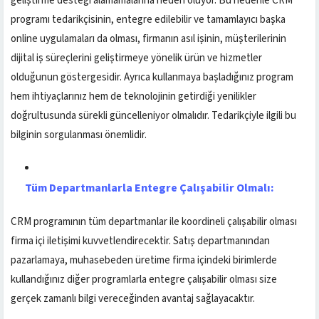
geliştirme desteği alamamalarına neden oluyor. Bu nedenle CRM
programı tedarikçisinin, entegre edilebilir ve tamamlayıcı başka
online uygulamaları da olması, firmanın asıl işinin, müşterilerinin
dijital iş süreçlerini geliştirmeye yönelik ürün ve hizmetler
olduğunun göstergesidir. Ayrıca kullanmaya başladığınız program
hem ihtiyaçlarınız hem de teknolojinin getirdiği yenilikler
doğrultusunda sürekli güncelleniyor olmalıdır. Tedarikçiyle ilgili bu
bilginin sorgulanması önemlidir.
Tüm Departmanlarla Entegre Çalışabilir Olmalı:
CRM programının tüm departmanlar ile koordineli çalışabilir olması
firma içi iletişimi kuvvetlendirecektir. Satış departmanından
pazarlamaya, muhasebeden üretime firma içindeki birimlerde
kullandığınız diğer programlarla entegre çalışabilir olması size
gerçek zamanlı bilgi vereceğinden avantaj sağlayacaktır.