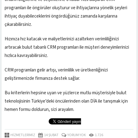
programları ile öngörüler oluşturur ve ihtiyaçlarına yönelik şeyleri
ihtiyaç duyabileceklerini öngördüğünüz zamanda karşılarına
çıkarabilirsiniz.
Hızınıza hız katacak ve maliyetlerinizi azaltırken verimliliğinizi
artıracak bulut tabanlı CRM programları ile müşteri deneyimlerinizi
hızlıca kavrayabilirsiniz.
CRM programları gelir artışı, verimlilik ve üretkenliğinizi
geliştirmenizde firmanıza destek sağlar.
Bu kriterlerin hepsine uyan ve yüzlerce mutlu müşterisiyle bulut
teknolojisinin Türkiye’deki öncülerinden olan DİA ile tanışmak için
hemen formu doldurun, sizi arayalım.
HIZMETLERIMIZ
14 ŞUBAT
YORUM YOK
1.726