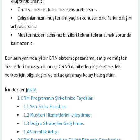
oluşturabilirsiniz.
Ürün ve hizmet kalitenizi geliştirebilirsiniz.
Çalışanlarınızın müşteri ihtiyaçları konusundaki farkındalığını
artırabilirsiniz.
Müşterinizden aldığınız bilgileri tekrar tekrar almak zorunda
kalmazsınız.
Bunların yanında iyi bir CRM sistemi; pazarlama, satış ve müşteri
hizmetleri fonksiyonlarınıza CRM’i dahil ederek şirketinizdeki
herkes için bilgi akışını ve ortak çalışmayı kolay hale getirir.
İçindekiler
[
gizle
]
1
CRM Programının Şirketinize Faydaları
1.1
Yeni Satış Fırsatları:
1.2
Müşteri Hizmetlerini İyileştirme:
1.3
Doğru Stratejiler Geliştirme:
1.4
Verimlilik Artışı: