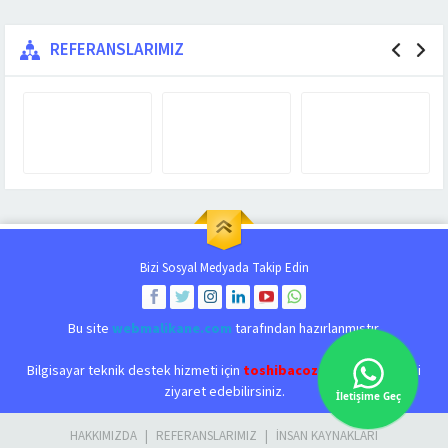
REFERANSLARIMIZ
Bizi Sosyal Medyada Takip Edin
Bu site
webmalikane.com
tarafından hazırlanmıştır.
Bilgisayar teknik destek hizmeti için
toshibacozum.com
adresini
ziyaret edebilirsiniz.
İletişime Geç
HAKKIMIZDA
REFERANSLARIMIZ
İNSAN KAYNAKLARI