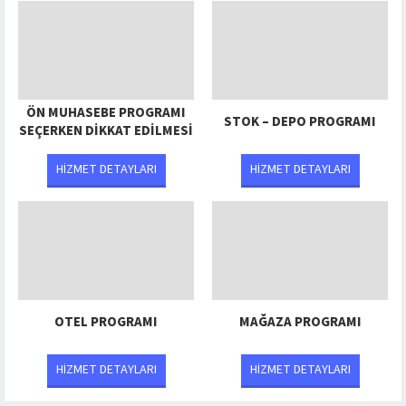
ÖN MUHASEBE PROGRAMI
STOK – DEPO PROGRAMI
SEÇERKEN DIKKAT EDILMESI
GEREKENLER NELERDIR?
HİZMET DETAYLARI
HİZMET DETAYLARI
OTEL PROGRAMI
MAĞAZA PROGRAMI
HİZMET DETAYLARI
HİZMET DETAYLARI