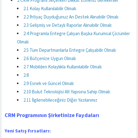
2
CRM Programı Seçerken Dikkat Etmeniz Gerekenler
2.1
Kolay Kullanılabilir Olmalı:
2.2
İhtiyaç Duyduğunuz An Destek Alınabilir Olmalı:
2.3
Gelişmiş ve Detaylı Raporlar Alınabilir Olmalı:
2.4
Programla Entegre Çalışan Başka Kurumsal Çözümler
Olmalı:
2.5
Tüm Departmanlarla Entegre Çalışabilir Olmalı:
2.6
Bütçenize Uygun Olmalı:
2.7
Mobilden Kolaylıkla Kullanılabilir Olmalı:
2.8
2.9
Esnek ve Güncel Olmalı:
2.10
Bulut Teknolojisi Alt Yapısına Sahip Olmalı:
2.11
İlgilenebileceğiniz Diğer Yazılarımız
CRM Programının Şirketinize Faydaları
Yeni Satış Fırsatları: